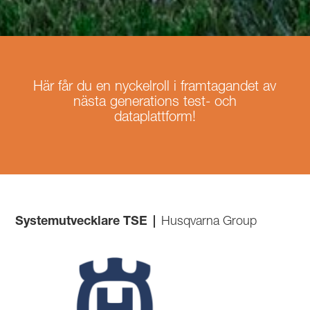
Här får du en nyckelroll i framtagandet av
nästa generations test- och
dataplattform!
Systemutvecklare TSE
|
Husqvarna Group