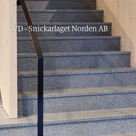
VD
-
Snickarlaget Norden AB