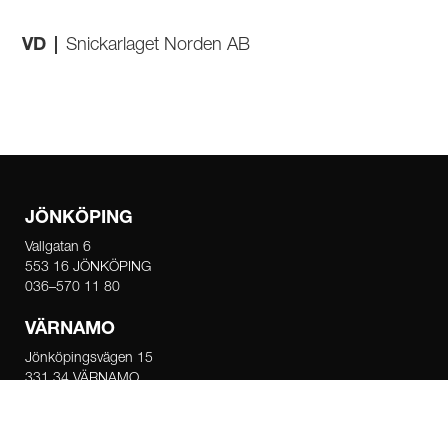
VD
|
Snickarlaget Norden AB
JÖNKÖPING
Vallgatan 6
553 16 JÖNKÖPING
036–570 11 80
VÄRNAMO
Jönköpingsvägen 15
331 34 VÄRNAMO
0370–122 70