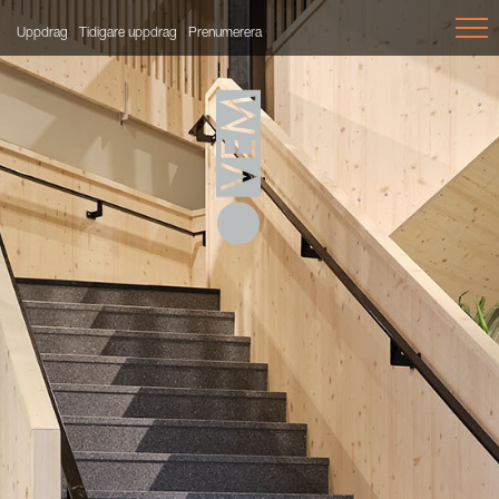
Uppdrag
Tidigare uppdrag
Prenumerera