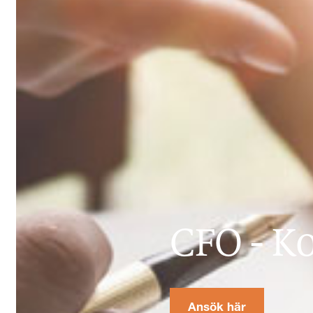
CFO
-
Ko
Ansök här