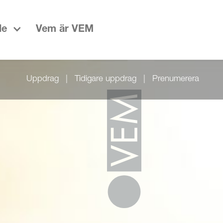
de
Vem är VEM
Uppdrag
|
Tidigare uppdrag
|
Prenumerera