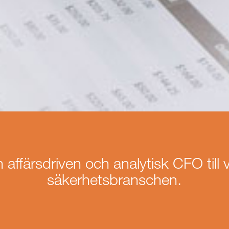
affärsdriven och analytisk CFO till
säkerhetsbranschen.