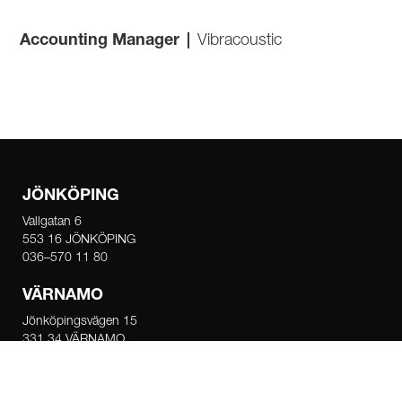
Accounting Manager
|
Vibracoustic
JÖNKÖPING
Vallgatan 6
553 16 JÖNKÖPING
036–570 11 80
VÄRNAMO
Jönköpingsvägen 15
331 34 VÄRNAMO
0370–122 70