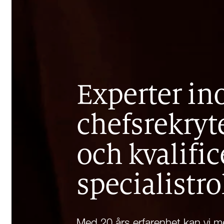
Experter i
chefsrekryt
och kvalifi
specialistro