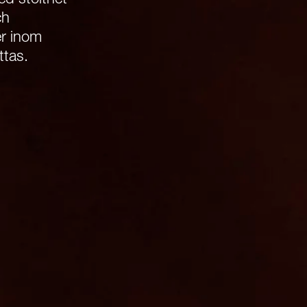
ed stolthet
ch
er inom
ttas.