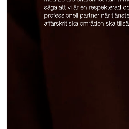
Med 20 års erfarenhet kan vi m
säga att vi är en respekterad o
professionell partner när tjänst
affärskritiska områden ska tillsä