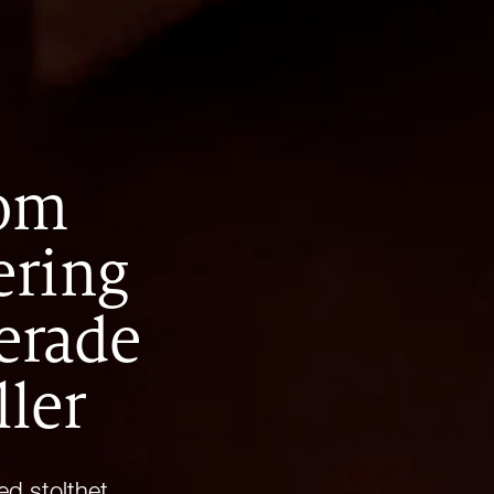
nom
ering
cerade
ller