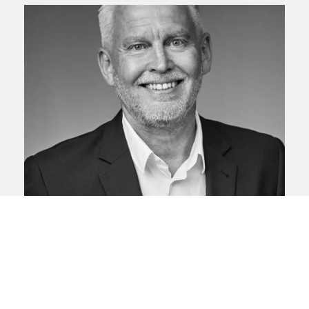
Mats Tidstrand
VD & Partner
Rekrytering och Interim Management
036-570 11 83
mats.tidstrand@vem.se
Läs mer om Mats
Catharina Bülow