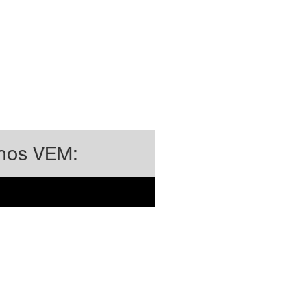
hos VEM:
e