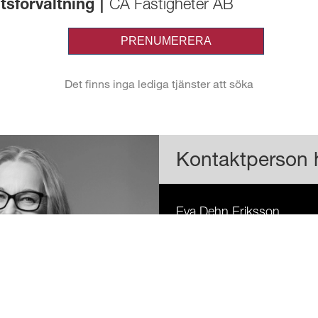
tsförvaltning
|
CA Fastigheter AB
Kontaktperson 
Eva Dehn Eriksson
Telefon:
036-570 11 81
E-post:
eva.dehn@vem.s
Vallgatan 6