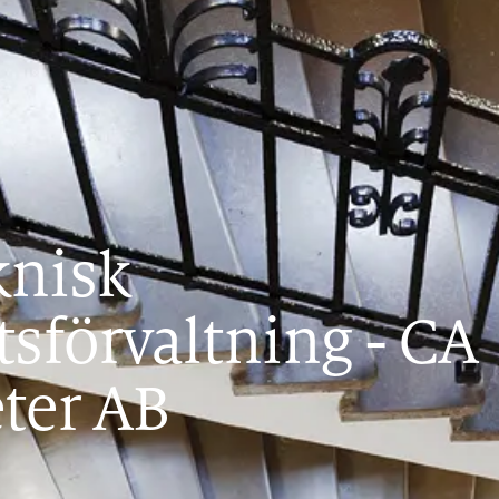
knisk
tsförvaltning
-
CA
ter AB