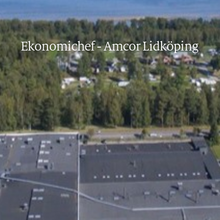
Ekonomichef
-
Amcor Lidköping