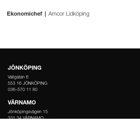
Ekonomichef
|
Amcor Lidköping
JÖNKÖPING
Vallgatan 6
553 16 JÖNKÖPING
036–570 11 80
VÄRNAMO
Jönköpingsvägen 15
331 34 VÄRNAMO
0370–122 70