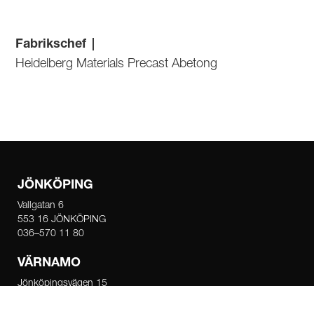
Fabrikschef
|
Heidelberg Materials Precast Abetong
JÖNKÖPING
Vallgatan 6
553 16 JÖNKÖPING
036–570 11 80
VÄRNAMO
Jönköpingsvägen 15
331 34 VÄRNAMO
0370–122 70