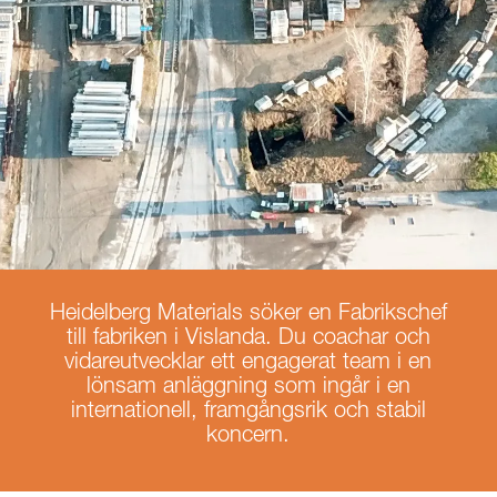
Heidelberg Materials söker en Fabrikschef
till fabriken i Vislanda. Du coachar och
vidareutvecklar ett engagerat team i en
lönsam anläggning som ingår i en
internationell, framgångsrik och stabil
koncern.