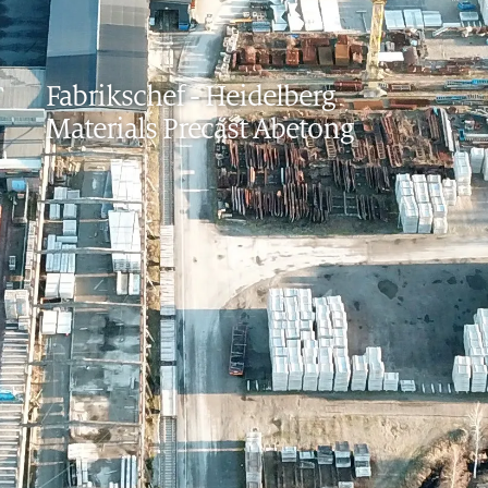
Fabrikschef
-
Heidelberg
Materials Precast Abetong