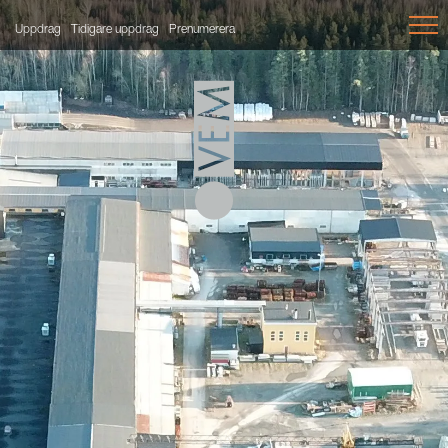
Uppdrag
Tidigare uppdrag
Prenumerera