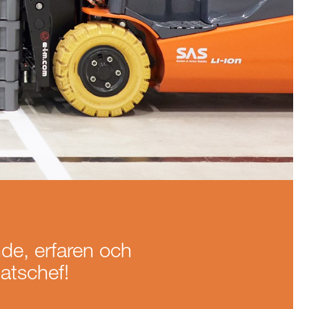
de, erfaren och
latschef!