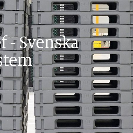
f
-
Svenska
stem