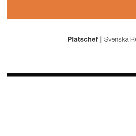
Platschef
|
Svenska R
JÖNKÖPING
VÄ
Vallgatan 6
Jönkö
553 16 JÖNKÖPING
331 
036–570 11 80
0370
VEM ÄR VEM?
VEM är ett utvecklingsorienterat konsultföretag i