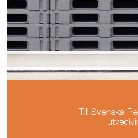
Till Svenska R
utveckli