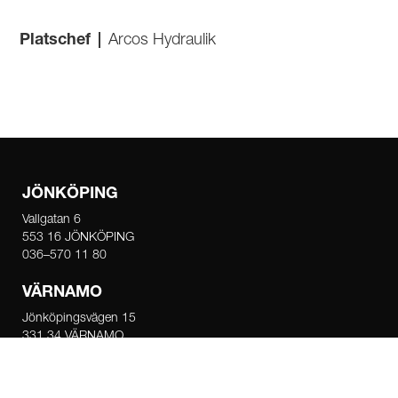
Platschef
|
Arcos Hydraulik
JÖNKÖPING
Vallgatan 6
553 16 JÖNKÖPING
036–570 11 80
VÄRNAMO
Jönköpingsvägen 15
331 34 VÄRNAMO
0370–122 70