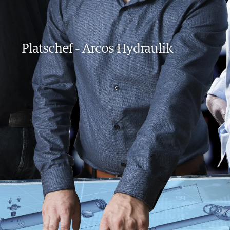
Platschef
-
Arcos Hydraulik