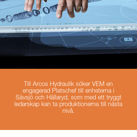
Till Arcos Hydraulik söker VEM en
engagerad Platschef till enheterna i
Sävsjö och Hällaryd, som med ett tryggt
ledarskap kan ta produktionerna till nästa
nivå.