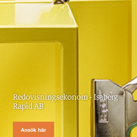
Redovisningsekonom
-
Isaberg
Rapid AB
Ansök här