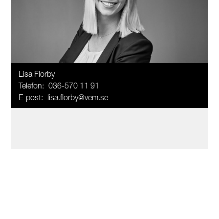
Lisa Florby
Telefon:
036-570 11 91
E-post:
lisa.florby@vem.se
Charlotte Guldstrand