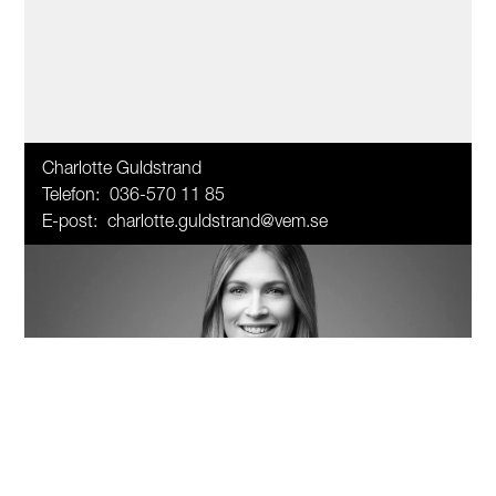
Charlotte Guldstrand
Telefon:
036-570 11 85
E-post:
charlotte.guldstrand@vem.se
Lina Vejdeland