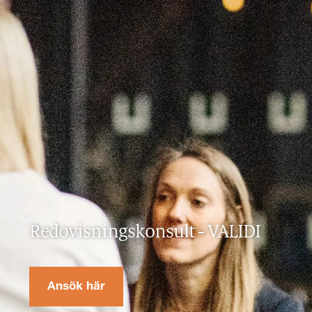
Redovisningskonsult
-
VALIDI
Ansök här