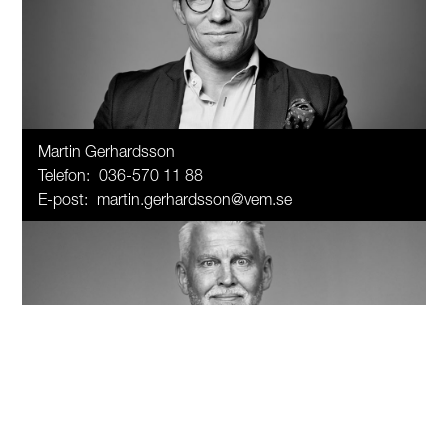
Martin Gerhardsson
Telefon:
036-570 11 88
E-post:
martin.gerhardsson@vem.se
Mats Tidstrand