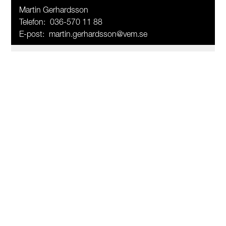
Martin Gerhardsson
Telefon:
036-570 11 88
E-post:
martin.gerhardsson@vem.se
Vallgatan 6
Telefon växel: 036–570 11 80
E-post: info@vem.se
JÖNKÖPING
Vallgatan 6
553 16 JÖNKÖPING
036–570 11 80